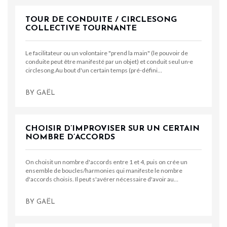
TOUR DE CONDUITE / CIRCLESONG
COLLECTIVE TOURNANTE
Le facilitateur ou un volontaire "prend la main" (le pouvoir de
conduite peut être manifesté par un objet) et conduit seul un·e
circlesong.Au bout d'un certain temps (pré-défini…
BY
GAËL
CHOISIR D’IMPROVISER SUR UN CERTAIN
NOMBRE D’ACCORDS
On choisit un nombre d'accords entre 1 et 4, puis on crée un
ensemble de boucles/harmonies qui manifeste le nombre
d'accords choisis. Il peut s'avérer nécessaire d'avoir au…
BY
GAËL