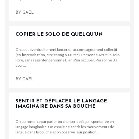
BY
GAËL
COPIER LE SOLO DE QUELQU’UN
On peut éventuellement lancer un accompagnement collectif
(co-improvisation, circlesong ou autre). Personne A fait un solo
libre, sans regarder personne B en s'en occuper. Personne B a
pour…
BY
GAËL
SENTIR ET DÉPLACER LE LANGAGE
IMAGINAIRE DANS SA BOUCHE
On commence par parler ou chanter de façon spontanée en
langage imaginaire. On essaie de sentir les mouvements de
langue dans la bouche et on observe leur position…