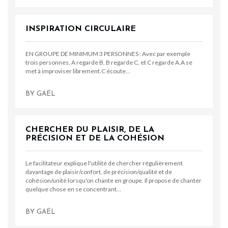
INSPIRATION CIRCULAIRE
EN GROUPE DE MINIMUM 3 PERSONNES : Avec par exemple
trois personnes, A regarde B, B regarde C, et C regarde A.A se
met à improviser librement.C écoute…
BY
GAËL
CHERCHER DU PLAISIR, DE LA
PRÉCISION ET DE LA COHÉSION
Le facilitateur explique l'utilité de chercher régulièrement
davantage de plaisir/confort, de précision/qualité et de
cohésion/unité lorsqu'on chante en groupe. Il propose de chanter
quelque chose en se concentrant…
BY
GAËL