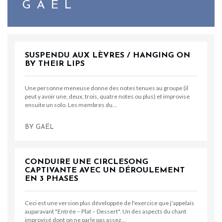
GAËL
SUSPENDU AUX LÈVRES / HANGING ON
BY THEIR LIPS
Une personne meneuse donne des notes tenues au groupe (il
peut y avoir une, deux, trois, quatre notes ou plus) et improvise
ensuite un solo. Les membres du…
BY
GAËL
CONDUIRE UNE CIRCLESONG
CAPTIVANTE AVEC UN DÉROULEMENT
EN 3 PHASES
Ceci est une version plus développée de l'exercice que j'appelais
auparavant "Entrée – Plat – Dessert". Un des aspects du chant
improvisé dont on ne parle pas assez…