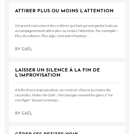
ATTIRER PLUS OU MOINS L’ATTENTION
On prend conscience des critères qui font qu'une partie (solo ou
accompagnement) attire plus ou moins l'attention. Par exemple :-
Plus de volume- Plus aigu- Une autre hauteur…
BY
GAËL
LAISSER UN SILENCE À LA FIN DE
L’IMPROVISATION
A la fin d'une improvisation, on reste en silence au moins dix
secondes. Notes de Gaël : J'encourage souvent les gens à "ne
rien figer" durant ce temps…
BY
GAËL