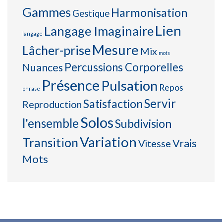
Gammes
Harmonisation
Gestique
Lien
Langage Imaginaire
langage
Mesure
Lâcher-prise
Mix
mots
Percussions Corporelles
Nuances
Présence
Pulsation
Repos
phrase
Servir
Satisfaction
Reproduction
Solos
l'ensemble
Subdivision
Variation
Transition
Vrais
Vitesse
Mots