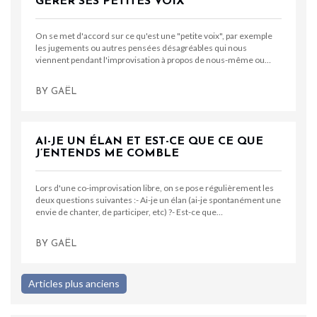
GÉRER SES PETITES VOIX
On se met d'accord sur ce qu'est une "petite voix", par exemple
les jugements ou autres pensées désagréables qui nous
viennent pendant l'improvisation à propos de nous-même ou…
BY
GAËL
AI-JE UN ÉLAN ET EST-CE QUE CE QUE
J’ENTENDS ME COMBLE
Lors d'une co-improvisation libre, on se pose régulièrement les
deux questions suivantes :- Ai-je un élan (ai-je spontanément une
envie de chanter, de participer, etc) ?- Est-ce que…
BY
GAËL
Navigation
Articles plus anciens
des