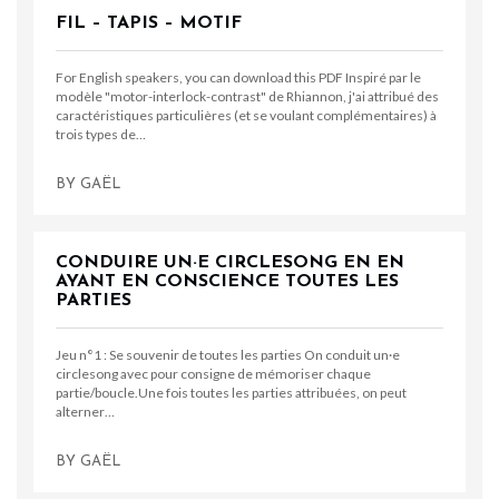
FIL – TAPIS – MOTIF
For English speakers, you can download this PDF Inspiré par le
modèle "motor-interlock-contrast" de Rhiannon, j'ai attribué des
caractéristiques particulières (et se voulant complémentaires) à
trois types de…
BY
GAËL
CONDUIRE UN·E CIRCLESONG EN EN
AYANT EN CONSCIENCE TOUTES LES
PARTIES
Jeu n°1 : Se souvenir de toutes les parties On conduit un·e
circlesong avec pour consigne de mémoriser chaque
partie/boucle.Une fois toutes les parties attribuées, on peut
alterner…
BY
GAËL