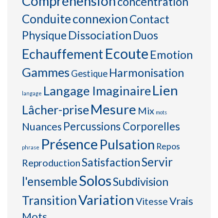
Compréhension
concentration
connexion
Conduite
Contact
Physique
Dissociation
Duos
Ecoute
Echauffement
Emotion
Gammes
Harmonisation
Gestique
Lien
Langage Imaginaire
langage
Mesure
Lâcher-prise
Mix
mots
Percussions Corporelles
Nuances
Présence
Pulsation
Repos
phrase
Servir
Satisfaction
Reproduction
Solos
l'ensemble
Subdivision
Variation
Transition
Vrais
Vitesse
Mots