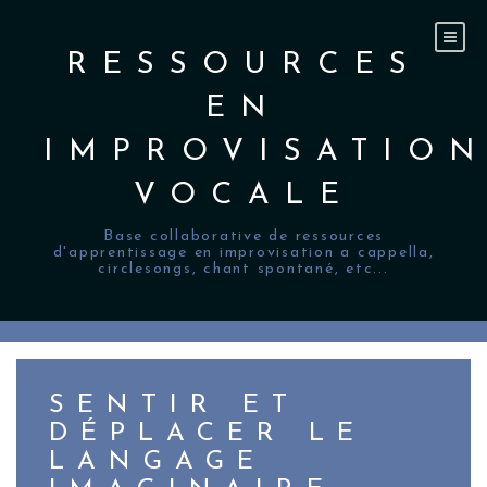
Skip
to
content
RESSOURCES
EN
IMPROVISATIO
VOCALE
Base collaborative de ressources
d'apprentissage en improvisation a cappella,
circlesongs, chant spontané, etc...
SENTIR ET
DÉPLACER LE
LANGAGE