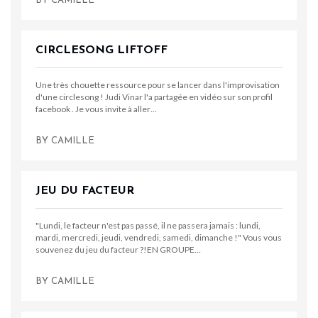
BY
CAMILLE
CIRCLESONG LIFTOFF
Une très chouette ressource pour se lancer dans l'improvisation
d'une circlesong ! Judi Vinar l'a partagée en vidéo sur son profil
facebook . Je vous invite à aller…
BY
CAMILLE
JEU DU FACTEUR
"Lundi, le facteur n'est pas passé, il ne passera jamais : lundi,
mardi, mercredi, jeudi, vendredi, samedi, dimanche !" Vous vous
souvenez du jeu du facteur ?!EN GROUPE…
BY
CAMILLE