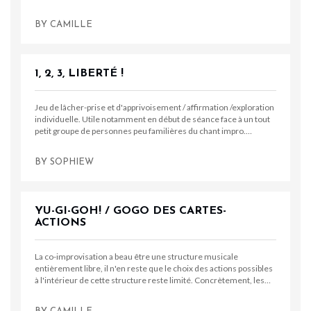
BY
CAMILLE
1, 2, 3, LIBERTÉ !
Jeu de lâcher-prise et d'apprivoisement / affirmation /exploration
individuelle. Utile notamment en début de séance face à un tout
petit groupe de personnes peu familières du chant impro.…
BY
SOPHIEW
YU-GI-GOH! / GOGO DES CARTES-
ACTIONS
La co-improvisation a beau être une structure musicale
entièrement libre, il n'en reste que le choix des actions possibles
à l'intérieur de cette structure reste limité. Concrètement, les…