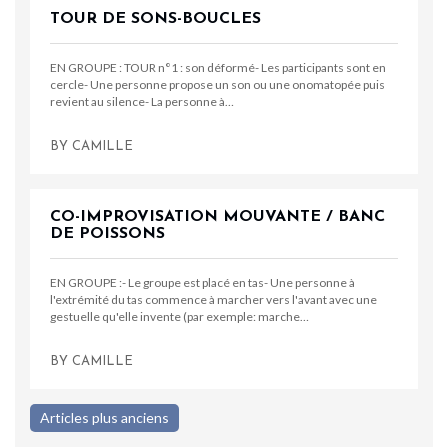
TOUR DE SONS-BOUCLES
EN GROUPE : TOUR n°1 : son déformé- Les participants sont en
cercle- Une personne propose un son ou une onomatopée puis
revient au silence- La personne à…
BY
CAMILLE
CO-IMPROVISATION MOUVANTE / BANC
DE POISSONS
EN GROUPE :- Le groupe est placé en tas- Une personne à
l'extrémité du tas commence à marcher vers l'avant avec une
gestuelle qu'elle invente (par exemple: marche…
BY
CAMILLE
Navigation
Articles plus anciens