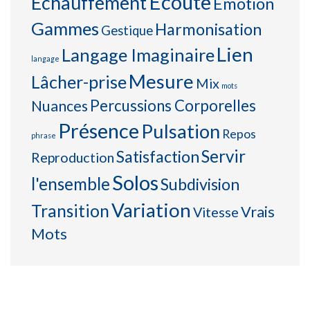
Ecoute
Echauffement
Emotion
Gammes
Harmonisation
Gestique
Lien
Langage Imaginaire
langage
Mesure
Lâcher-prise
Mix
mots
Percussions Corporelles
Nuances
Présence
Pulsation
Repos
phrase
Servir
Satisfaction
Reproduction
Solos
l'ensemble
Subdivision
Variation
Transition
Vrais
Vitesse
Mots