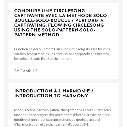
CONDUIRE UNE CIRCLESONG
CAPTIVANTE AVEC LA MÉTHODE SOLO-
BOUCLE-SOLO-BOUCLE / PERFORM A
CAPTIVATING, FLOWING CIRCLESONG
USING THE SOLO-PATTERN-SOLO-
PATTERN METHOD
La notion de déroulement Dans une circlesong, il y a les boucles
vocales, les harmonies, les percussions corporelles, le beatbox,
les solos... Et puis il y a l'enchaînement…
BY
CAMILLE
INTRODUCTION À L’HARMONIE /
INTRODUCTION TO HARMONY
Mode, accord, harmonisation, changement d’accordCi-dessous
une séquence progressive permettant d'introduire de manière
intuitive et non théorique aux notions de mode, d'accord,
d'harmonisation et de changement d'accord : EN…