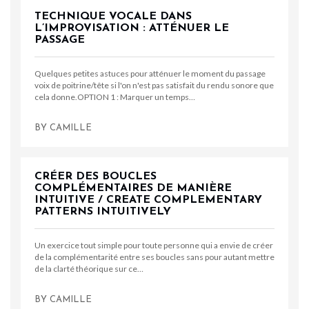
TECHNIQUE VOCALE DANS
L’IMPROVISATION : ATTÉNUER LE
PASSAGE
Quelques petites astuces pour atténuer le moment du passage
voix de poitrine/tête si l'on n'est pas satisfait du rendu sonore que
cela donne.OPTION 1 : Marquer un temps…
BY
CAMILLE
CRÉER DES BOUCLES
COMPLÉMENTAIRES DE MANIÈRE
INTUITIVE / CREATE COMPLEMENTARY
PATTERNS INTUITIVELY
Un exercice tout simple pour toute personne qui a envie de créer
de la complémentarité entre ses boucles sans pour autant mettre
de la clarté théorique sur ce…
BY
CAMILLE