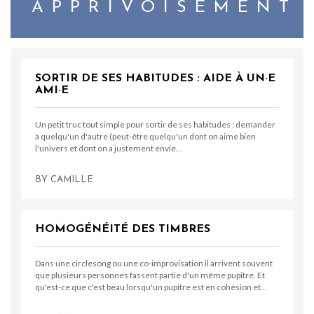
APPRIVOISEMENT
SORTIR DE SES HABITUDES : AIDE À UN·E
AMI·E
Un petit truc tout simple pour sortir de ses habitudes : demander
à quelqu'un d'autre (peut-être quelqu'un dont on aime bien
l'univers et dont on a justement envie…
BY
CAMILLE
HOMOGÉNÉITÉ DES TIMBRES
Dans une circlesong ou une co-improvisation il arrivent souvent
que plusieurs personnes fassent partie d'un même pupitre. Et
qu'est-ce que c'est beau lorsqu'un pupitre est en cohésion et…