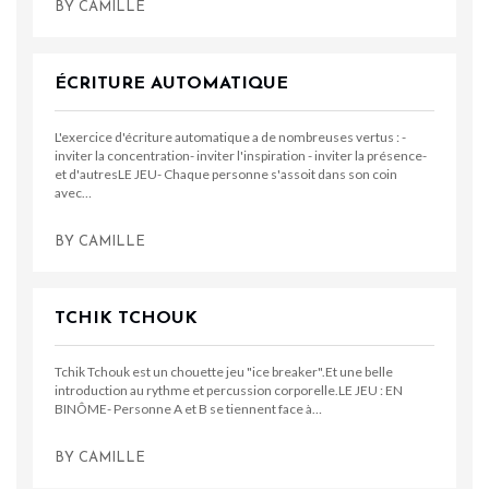
BY
CAMILLE
ÉCRITURE AUTOMATIQUE
L'exercice d'écriture automatique a de nombreuses vertus : -
inviter la concentration- inviter l'inspiration - inviter la présence-
et d'autresLE JEU- Chaque personne s'assoit dans son coin
avec…
BY
CAMILLE
TCHIK TCHOUK
Tchik Tchouk est un chouette jeu "ice breaker".Et une belle
introduction au rythme et percussion corporelle.LE JEU : EN
BINÔME- Personne A et B se tiennent face à…
BY
CAMILLE