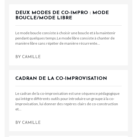
DEUX MODES DE CO-IMPRO : MODE
BOUCLE/MODE LIBRE
Le mode boucle consiste à choisir une boucle et à la maintenir
pendant quelques temps.Le mode libre consiste à chanter de
manière libre sans répéter de manière récurrente…
BY
CAMILLE
CADRAN DE LA CO-IMPROVISATION
Le cadran de la co-improvisation est une séquence pédagogique
qui intègre différents outils pour introduire un groupe à la co-
improvisation, lui donner des repères clairs de co-construction
et…
BY
CAMILLE