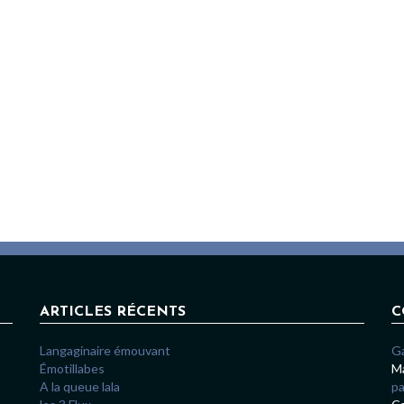
ARTICLES RÉCENTS
C
Langaginaire émouvant
G
Émotillabes
Ma
A la queue lala
pa