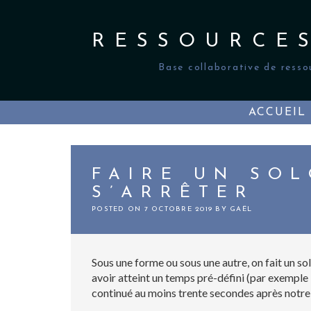
Skip
to
content
RESSOURCE
Base collaborative de resso
ACCUEIL
FAIRE UN SOL
S’ARRÊTER
POSTED ON
7 OCTOBRE 2019
BY
GAËL
Sous une forme ou sous une autre, on fait un so
avoir atteint un temps pré-défini (par exemple 3
continué au moins trente secondes après notre 