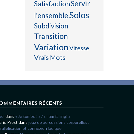
Servir
Satisfaction
Solos
l'ensemble
Subdivision
Transition
Variation
Vitesse
Vrais Mots
OMMENTAIRES RÉCENTS
aël
dans
« Je tombe ! » / « I am falling! »
rie Prost
dans
jeux de percussions corporelles :
rallelisation et connexion ludique