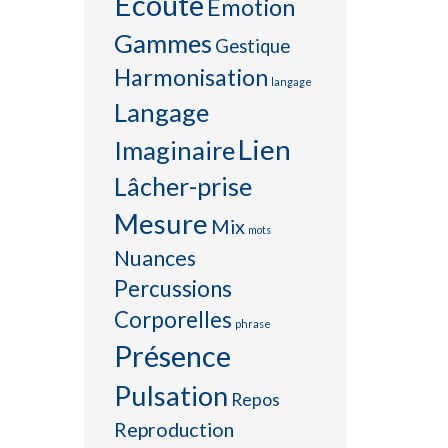
Ecoute
Emotion
Gammes
Gestique
Harmonisation
langage
Langage
Lien
Imaginaire
Lâcher-prise
Mesure
Mix
mots
Nuances
Percussions
Corporelles
phrase
Présence
Pulsation
Repos
Reproduction