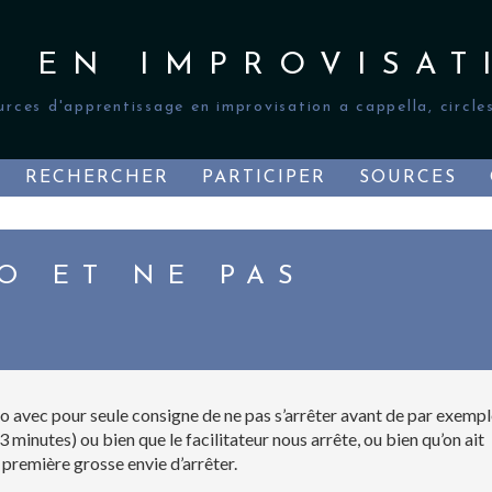
S EN IMPROVISAT
urces d'apprentissage en improvisation a cappella, circles
RECHERCHER
PARTICIPER
SOURCES
O ET NE PAS
lo avec pour seule consigne de ne pas s’arrêter avant de par exemp
 minutes) ou bien que le facilitateur nous arrête, ou bien qu’on ait
première grosse envie d’arrêter.