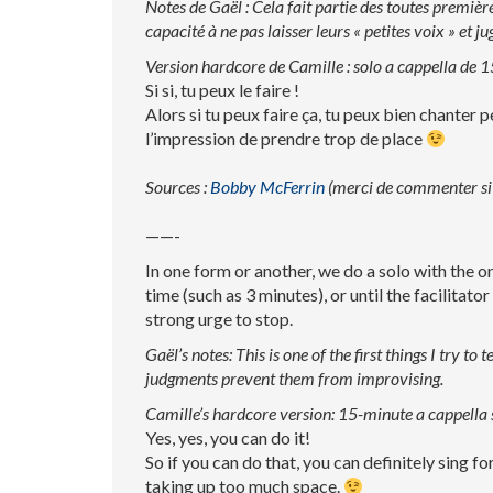
Notes de Gaël : Cela fait partie des toutes premièr
capacité à ne pas laisser leurs « petites voix » et
Version hardcore de Camille : solo a cappella de 1
Si si, tu peux le faire !
Alors si tu peux faire ça, tu peux bien chanter 
l’impression de prendre trop de place
Sources :
Bobby McFerrin
(merci de commenter si 
——-
In one form or another, we do a solo with the o
time (such as 3 minutes), or until the facilitator
strong urge to stop.
Gaël’s notes: This is one of the first things I try to 
judgments prevent them from improvising.
Camille’s hardcore version: 15-minute a cappella 
Yes, yes, you can do it!
So if you can do that, you can definitely sing fo
taking up too much space.