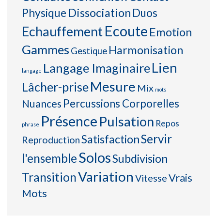
Physique
Dissociation
Duos
Ecoute
Echauffement
Emotion
Gammes
Harmonisation
Gestique
Lien
Langage Imaginaire
langage
Mesure
Lâcher-prise
Mix
mots
Percussions Corporelles
Nuances
Présence
Pulsation
Repos
phrase
Servir
Satisfaction
Reproduction
Solos
l'ensemble
Subdivision
Variation
Transition
Vrais
Vitesse
Mots