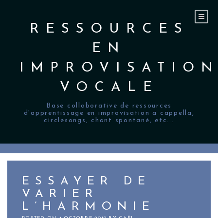
Skip
to
content
RESSOURCES
EN
IMPROVISATIO
VOCALE
Base collaborative de ressources
d'apprentissage en improvisation a cappella,
circlesongs, chant spontané, etc...
ESSAYER DE
VARIER
L’HARMONIE