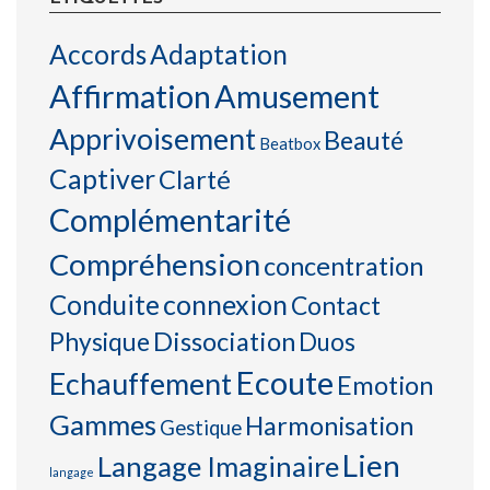
Accords
Adaptation
Affirmation
Amusement
Apprivoisement
Beauté
Beatbox
Captiver
Clarté
Complémentarité
Compréhension
concentration
connexion
Conduite
Contact
Physique
Dissociation
Duos
Ecoute
Echauffement
Emotion
Gammes
Harmonisation
Gestique
Lien
Langage Imaginaire
langage