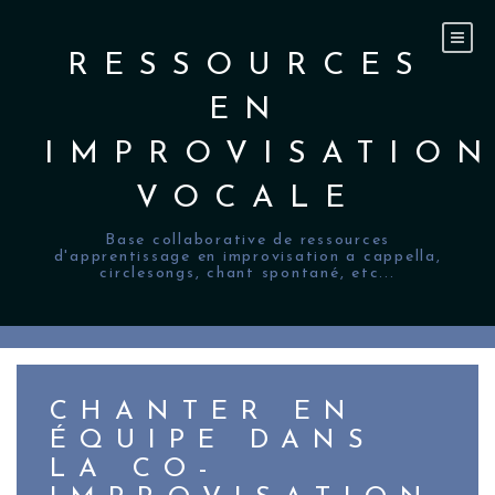
Skip
to
content
RESSOURCES
EN
IMPROVISATIO
VOCALE
Base collaborative de ressources
d'apprentissage en improvisation a cappella,
circlesongs, chant spontané, etc...
CHANTER EN
ÉQUIPE DANS
LA CO-