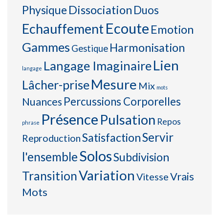
Physique
Dissociation
Duos
Ecoute
Echauffement
Emotion
Gammes
Harmonisation
Gestique
Lien
Langage Imaginaire
langage
Mesure
Lâcher-prise
Mix
mots
Percussions Corporelles
Nuances
Présence
Pulsation
Repos
phrase
Servir
Satisfaction
Reproduction
Solos
l'ensemble
Subdivision
Variation
Transition
Vrais
Vitesse
Mots