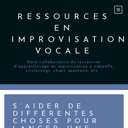
Skip
to
content
RESSOURCES
EN
IMPROVISATIO
VOCALE
Base collaborative de ressources
d'apprentissage en improvisation a cappella,
circlesongs, chant spontané, etc...
S’AIDER DE
DIFFÉRENTES
CHOSES POUR