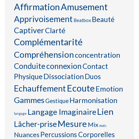
Affirmation
Amusement
Apprivoisement
Beauté
Beatbox
Captiver
Clarté
Complémentarité
Compréhension
concentration
connexion
Conduite
Contact
Physique
Dissociation
Duos
Ecoute
Echauffement
Emotion
Gammes
Harmonisation
Gestique
Lien
Langage Imaginaire
langage
Mesure
Lâcher-prise
Mix
mots
Percussions Corporelles
Nuances