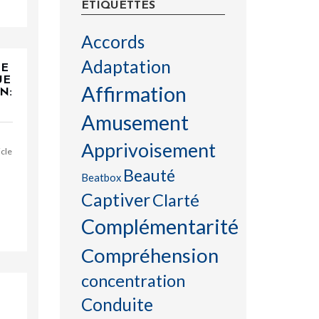
ÉTIQUETTES
Accords
Adaptation
UE
UE
Affirmation
N:
Amusement
Apprivoisement
icle
Beauté
Beatbox
Captiver
Clarté
Complémentarité
Compréhension
concentration
Conduite