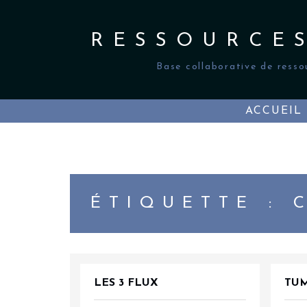
Skip
to
content
RESSOURCE
Base collaborative de resso
ACCUEIL
ÉTIQUETTE :
LES 3 FLUX
TUM