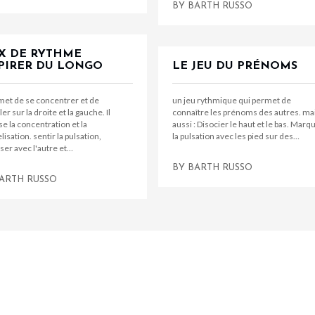
BY
BARTH RUSSO
X DE RYTHME
PIRER DU LONGO
LE JEU DU PRÉNOMS
met de se concentrer et de
un jeu rythmique qui permet de
ler sur la droite et la gauche. Il
connaître les prénoms des autres. ma
se la concentration et la
aussi : Disocier le haut et le bas. Marq
elisation. sentir la pulsation,
la pulsation avec les pied sur des…
er avec l'autre et…
BY
BARTH RUSSO
ARTH RUSSO