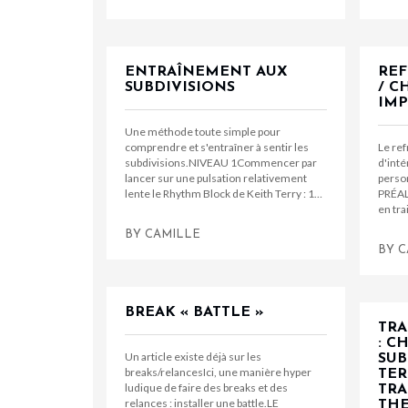
ENTRAÎNEMENT AUX
REF
SUBDIVISIONS
/ C
IMP
Une méthode toute simple pour
comprendre et s'entraîner à sentir les
Le ref
subdivisions.NIVEAU 1Commencer par
d'inté
lancer sur une pulsation relativement
person
lente le Rhythm Block de Keith Terry : 1…
PRÉAL
en tr
BY
CAMILLE
BY
C
BREAK « BATTLE »
TRA
: C
Un article existe déjà sur les
SUB
breaks/relancesIci, une manière hyper
TER
ludique de faire des breaks et des
TRA
relances : installer une battle.LE
THE