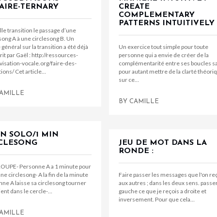
AIRE-TERNARY
CREATE
COMPLEMENTARY
PATTERNS INTUITIVELY
lle transition le passage d’une
song A à une circlesong B. Un
e général sur la transition a été déjà
Un exercice tout simple pour toute
rit par Gaël : http://ressources-
personne qui a envie de créer de la
isation-vocale.org/faire-des-
complémentarité entre ses boucles s
tions/ Cet article…
pour autant mettre de la clarté théori
sur ce…
AMILLE
BY
CAMILLE
IN SOLO/1 MIN
CLESONG
JEU DE MOT DANS LA
RONDE :
OUPE- Personne A a 1 minute pour
une circlesong- A la fin de la minute
Faire passer les messages que l'on re
ne A laisse sa circlesong tourner
aux autres ; dans les deux sens. passer
ient dans le cercle-…
gauche ce que je reçois a droite et
inversement. Pour que cela…
AMILLE