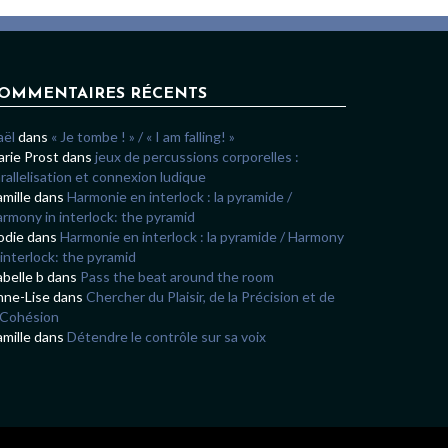
OMMENTAIRES RÉCENTS
aël
dans
« Je tombe ! » / « I am falling! »
rie Prost
dans
jeux de percussions corporelles :
rallelisation et connexion ludique
mille
dans
Harmonie en interlock : la pyramide /
rmony in interlock: the pyramid
odie
dans
Harmonie en interlock : la pyramide / Harmony
 interlock: the pyramid
abelle b
dans
Pass the beat around the room
nne-Lise
dans
Chercher du Plaisir, de la Précision et de
 Cohésion
mille
dans
Détendre le contrôle sur sa voix