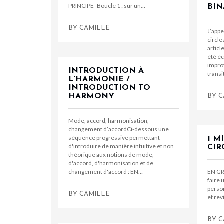
PRINCIPE- Boucle 1 : sur un…
BIN
BY
CAMILLE
J’appe
circle
articl
été éc
improv
INTRODUCTION À
transi
L’HARMONIE /
INTRODUCTION TO
HARMONY
BY
C
Mode, accord, harmonisation,
changement d’accordCi-dessous une
séquence progressive permettant
1 M
d'introduire de manière intuitive et non
CIR
théorique aux notions de mode,
d'accord, d'harmonisation et de
changement d'accord : EN…
EN GR
faire 
person
BY
CAMILLE
et rev
BY
C