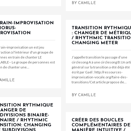
BY
CAMILLE
RAIN-IMPROVISATION
HORUS-
TRANSITION RYTHMIQ
ROVISATION
: CHANGER DE MÉTRIQ
/ RHYTHMIC TRANSITIO
CHANGING METER
rain-improvisation un est jeu
raction à l'intérieur d'un groupe de
nes en train de chanter LE
J’appelle transition le passage d’une
ABLE– Le groupe de personnes est
circlesong A à une circlesong B.Un art
ain de chanter une…
général sur la transition a été déjà été
écrit par Gaël : http://ressources-
improvisation-vocale.org/faire-des-
AMILLE
transitions/Cet article propose de…
BY
CAMILLE
NSITION RYTHMIQUE
HANGER DE
DIVISIONS BINAIRE-
NAIRE / RHYTHMIC
CRÉER DES BOUCLES
NSITION: CHANGING
COMPLÉMENTAIRES DE
 SUBDIVISONS
MANIÈRE INTUITIVE /