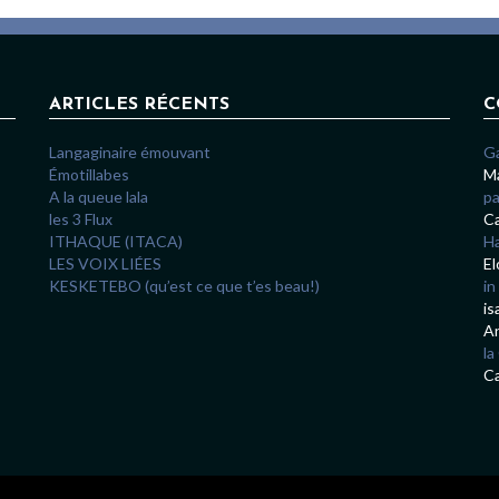
ARTICLES RÉCENTS
C
Langaginaire émouvant
G
Émotillabes
Ma
A la queue lala
pa
les 3 Flux
Ca
ITHAQUE (ITACA)
Ha
LES VOIX LIÉES
El
KESKETEBO (qu’est ce que t’es beau!)
in
is
A
la
Ca