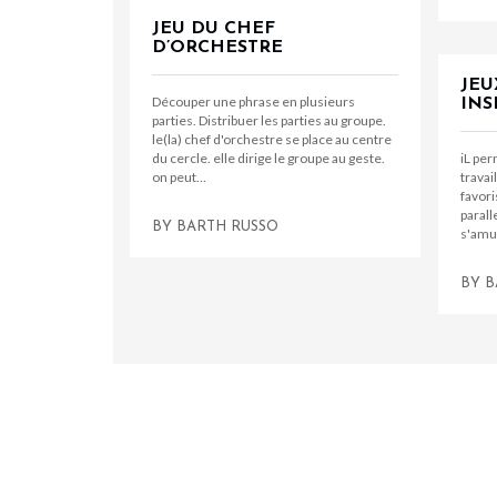
JEU DU CHEF
D’ORCHESTRE
JEU
Découper une phrase en plusieurs
INS
parties. Distribuer les parties au groupe.
le(la) chef d'orchestre se place au centre
du cercle. elle dirige le groupe au geste.
iL per
on peut…
travail
favori
parall
BY
BARTH RUSSO
s'amus
BY
B