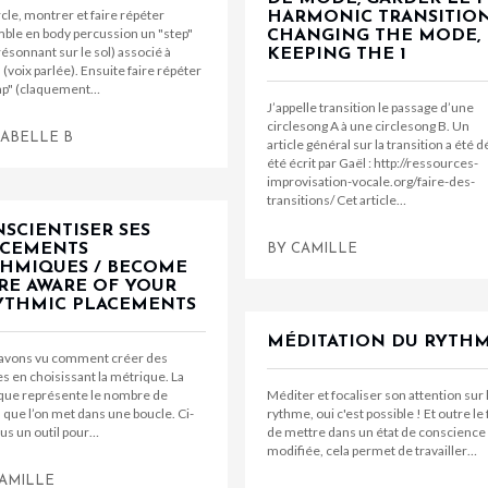
cle, montrer et faire répéter
HARMONIC TRANSITION
ble en body percussion un "step"
CHANGING THE MODE,
résonnant sur le sol) associé à
KEEPING THE 1
(voix parlée). Ensuite faire répéter
lap" (claquement…
J’appelle transition le passage d’une
circlesong A à une circlesong B. Un
SABELLE B
article général sur la transition a été d
été écrit par Gaël : http://ressources-
improvisation-vocale.org/faire-des-
transitions/ Cet article…
SCIENTISER SES
ACEMENTS
BY
CAMILLE
HMIQUES / BECOME
E AWARE OF YOUR
YTHMIC PLACEMENTS
MÉDITATION DU RYTH
avons vu comment créer des
s en choisissant la métrique. La
que représente le nombre de
Méditer et focaliser son attention sur 
que l’on met dans une boucle. Ci-
rythme, oui c'est possible ! Et outre le 
us un outil pour…
de mettre dans un état de conscience
modifiée, cela permet de travailler…
AMILLE