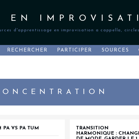
S EN IMPROVISAT
urces d'apprentissage en improvisation a cappella, circles
RECHERCHER
PARTICIPER
SOURCES
CONCENTRATION
 PA VS PA TUM
TRANSITION
HARMONIQUE : CHANG
DE MODE, GARDER LE 1 