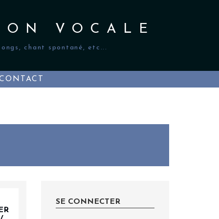
ION VOCALE
ongs, chant spontané, etc...
CONTACT
SE CONNECTER
ER
/