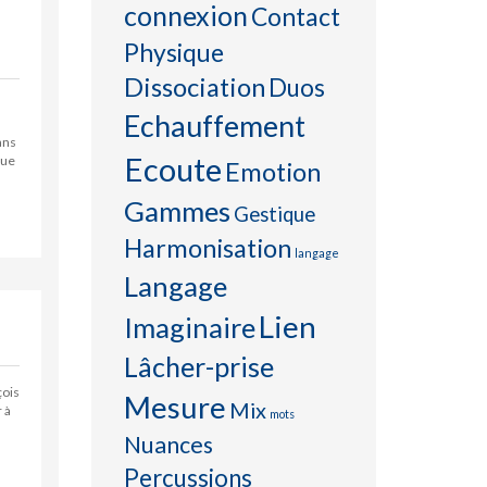
connexion
Contact
Physique
Dissociation
Duos
Echauffement
ans
Ecoute
que
Emotion
Gammes
Gestique
Harmonisation
langage
Langage
Lien
Imaginaire
Lâcher-prise
çois
Mesure
Mix
 à
mots
Nuances
Percussions