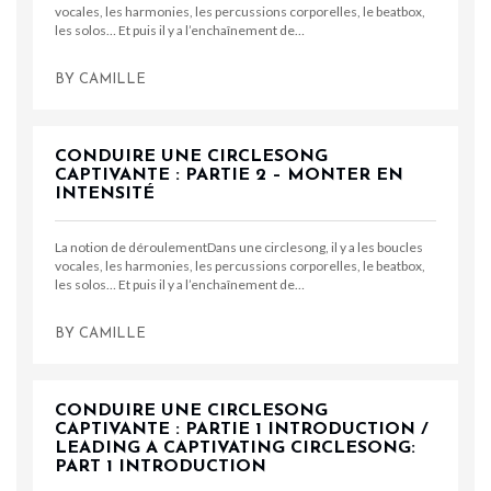
vocales, les harmonies, les percussions corporelles, le beatbox,
les solos… Et puis il y a l’enchaînement de…
BY
CAMILLE
CONDUIRE UNE CIRCLESONG
CAPTIVANTE : PARTIE 2 – MONTER EN
INTENSITÉ
La notion de déroulementDans une circlesong, il y a les boucles
vocales, les harmonies, les percussions corporelles, le beatbox,
les solos… Et puis il y a l’enchaînement de…
BY
CAMILLE
CONDUIRE UNE CIRCLESONG
CAPTIVANTE : PARTIE 1 INTRODUCTION /
LEADING A CAPTIVATING CIRCLESONG:
PART 1 INTRODUCTION