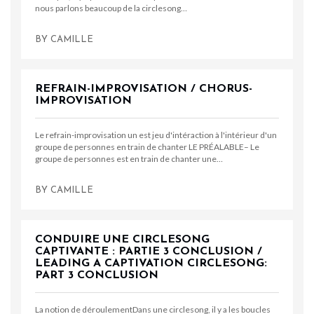
nous parlons beaucoup de la circlesong…
BY
CAMILLE
REFRAIN-IMPROVISATION / CHORUS-
IMPROVISATION
Le refrain-improvisation un est jeu d'intéraction à l'intérieur d'un
groupe de personnes en train de chanter LE PRÉALABLE– Le
groupe de personnes est en train de chanter une…
BY
CAMILLE
CONDUIRE UNE CIRCLESONG
CAPTIVANTE : PARTIE 3 CONCLUSION /
LEADING A CAPTIVATION CIRCLESONG:
PART 3 CONCLUSION
La notion de déroulementDans une circlesong, il y a les boucles