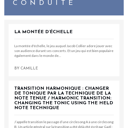
CONDUITE
LA MONTÉE D’ÉCHELLE
La montée d'échelle, le jeu auquel Jacob Collier adore jouer avec
son audience durant ses concerts. Et un jeu qui est bien populaire
également dans le monde de…
BY
CAMILLE
TRANSITION HARMONIQUE : CHANGER
DE TONIQUE PAR LA TECHNIQUE DE LA
NOTE TENUE / HARMONIC TRANSITION:
CHANGING THE TONIC USING THE HELD
NOTE TECHNIQUE
J’appelle transition le passage d’une circlesong A à une circlesong
B. Un article général sur la transition a été déjà été écrit par Gaël :