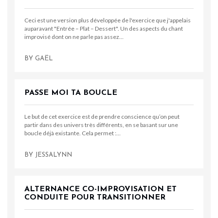
Ceci est une version plus développée de l'exercice que j'appelais
auparavant "Entrée – Plat – Dessert". Un des aspects du chant
improvisé dont on ne parle pas assez…
BY
GAËL
PASSE MOI TA BOUCLE
Le but de cet exercice est de prendre conscience qu’on peut
partir dans des univers très différents, en se basant sur une
boucle déjà existante. Cela permet :…
BY
JESSALYNN
ALTERNANCE CO-IMPROVISATION ET
CONDUITE POUR TRANSITIONNER