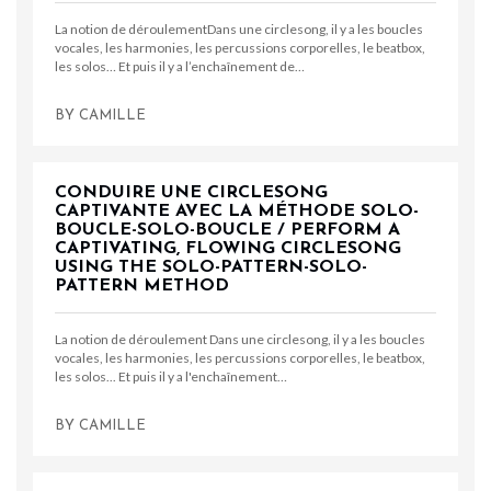
La notion de déroulementDans une circlesong, il y a les boucles
vocales, les harmonies, les percussions corporelles, le beatbox,
les solos… Et puis il y a l’enchaînement de…
BY
CAMILLE
CONDUIRE UNE CIRCLESONG
CAPTIVANTE AVEC LA MÉTHODE SOLO-
BOUCLE-SOLO-BOUCLE / PERFORM A
CAPTIVATING, FLOWING CIRCLESONG
USING THE SOLO-PATTERN-SOLO-
PATTERN METHOD
La notion de déroulement Dans une circlesong, il y a les boucles
vocales, les harmonies, les percussions corporelles, le beatbox,
les solos... Et puis il y a l'enchaînement…
BY
CAMILLE