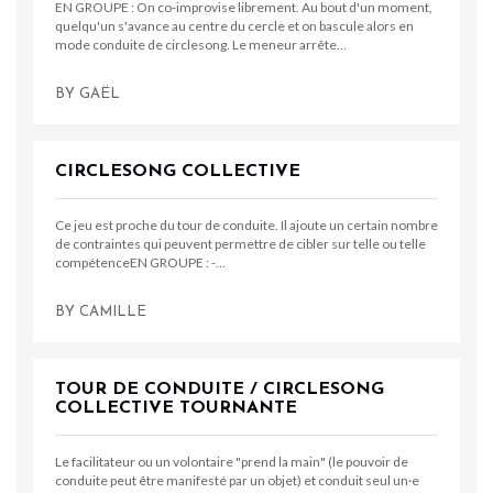
EN GROUPE : On co-improvise librement. Au bout d'un moment,
quelqu'un s'avance au centre du cercle et on bascule alors en
mode conduite de circlesong. Le meneur arrête…
BY
GAËL
CIRCLESONG COLLECTIVE
Ce jeu est proche du tour de conduite. Il ajoute un certain nombre
de contraintes qui peuvent permettre de cibler sur telle ou telle
compétenceEN GROUPE : -…
BY
CAMILLE
TOUR DE CONDUITE / CIRCLESONG
COLLECTIVE TOURNANTE
Le facilitateur ou un volontaire "prend la main" (le pouvoir de
conduite peut être manifesté par un objet) et conduit seul un·e