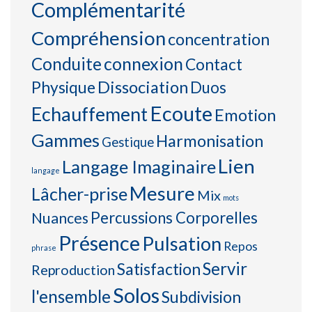
Complémentarité
Compréhension
concentration
connexion
Conduite
Contact
Physique
Dissociation
Duos
Ecoute
Echauffement
Emotion
Gammes
Harmonisation
Gestique
Lien
Langage Imaginaire
langage
Mesure
Lâcher-prise
Mix
mots
Percussions Corporelles
Nuances
Présence
Pulsation
Repos
phrase
Servir
Satisfaction
Reproduction
Solos
l'ensemble
Subdivision