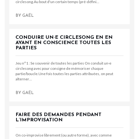
circlesong.Au bout d'un certain temps (pré-défini…
BY
GAËL
CONDUIRE UN·E CIRCLESONG EN EN
AYANT EN CONSCIENCE TOUTES LES
PARTIES
Jeu n°1 : Se souvenir de toutes les parties On conduit un·e
circlesong avec pour consigne de mémoriser chaque
partie/boucle.Une fois toutes les parties attribuées, on peut
alterner…
BY
GAËL
FAIRE DES DEMANDES PENDANT
L’IMPROVISATION
On co-improvise librement (ou autre forme), avec comme