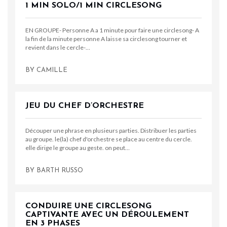
1 MIN SOLO/1 MIN CIRCLESONG
EN GROUPE- Personne A a 1 minute pour faire une circlesong- A
la fin de la minute personne A laisse sa circlesong tourner et
revient dans le cercle-…
BY
CAMILLE
JEU DU CHEF D’ORCHESTRE
Découper une phrase en plusieurs parties. Distribuer les parties
au groupe. le(la) chef d'orchestre se place au centre du cercle.
elle dirige le groupe au geste. on peut…
BY
BARTH RUSSO
CONDUIRE UNE CIRCLESONG
CAPTIVANTE AVEC UN DÉROULEMENT
EN 3 PHASES