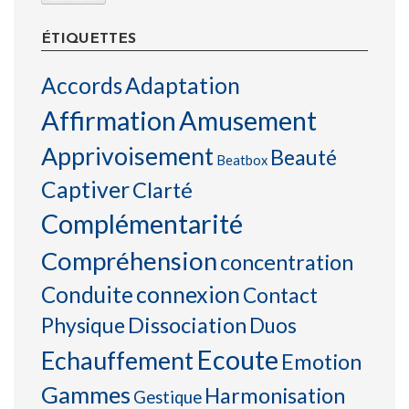
ÉTIQUETTES
Accords
Adaptation
Affirmation
Amusement
Apprivoisement
Beauté
Beatbox
Captiver
Clarté
Complémentarité
Compréhension
concentration
connexion
Conduite
Contact
Physique
Dissociation
Duos
Ecoute
Echauffement
Emotion
Gammes
Harmonisation
Gestique