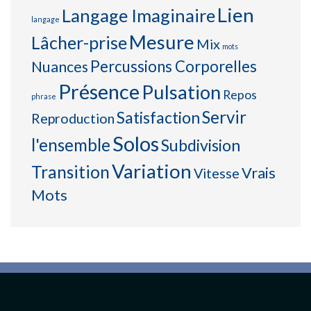
Lien
Langage Imaginaire
langage
Mesure
Lâcher-prise
Mix
mots
Percussions Corporelles
Nuances
Présence
Pulsation
Repos
phrase
Servir
Satisfaction
Reproduction
Solos
l'ensemble
Subdivision
Variation
Transition
Vrais
Vitesse
Mots