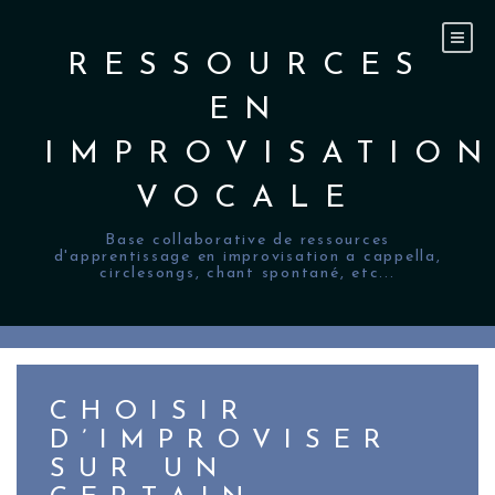
Skip
to
content
RESSOURCES
EN
IMPROVISATIO
VOCALE
Base collaborative de ressources
d'apprentissage en improvisation a cappella,
circlesongs, chant spontané, etc...
CHOISIR
D’IMPROVISER
SUR UN