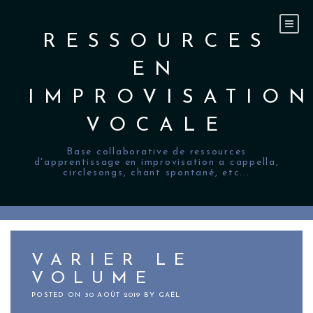
Skip
to
content
RESSOURCES
EN
IMPROVISATIO
VOCALE
Base collaborative de ressources
d'apprentissage en improvisation a cappella,
circlesongs, chant spontané, etc...
VARIER LE
VOLUME
POSTED ON
30 AOÛT 2019
BY
GAËL