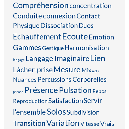
Compréhension
concentration
connexion
Conduite
Contact
Physique
Dissociation
Duos
Ecoute
Echauffement
Emotion
Gammes
Harmonisation
Gestique
Lien
Langage Imaginaire
langage
Mesure
Lâcher-prise
Mix
mots
Percussions Corporelles
Nuances
Présence
Pulsation
Repos
phrase
Servir
Satisfaction
Reproduction
Solos
l'ensemble
Subdivision
Variation
Transition
Vrais
Vitesse