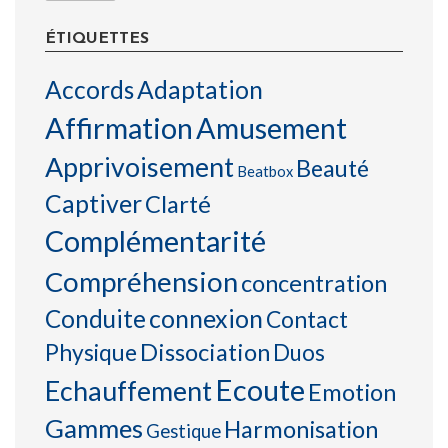
ÉTIQUETTES
Accords
Adaptation
Affirmation
Amusement
Apprivoisement
Beauté
Beatbox
Captiver
Clarté
Complémentarité
Compréhension
concentration
connexion
Conduite
Contact
Physique
Dissociation
Duos
Ecoute
Echauffement
Emotion
Gammes
Harmonisation
Gestique