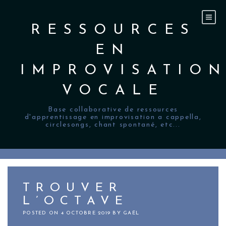
Skip
to
content
RESSOURCES
EN
IMPROVISATIO
VOCALE
Base collaborative de ressources
d'apprentissage en improvisation a cappella,
circlesongs, chant spontané, etc...
TROUVER
L’OCTAVE
POSTED ON
4 OCTOBRE 2019
BY
GAËL