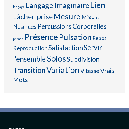
Lien
Langage Imaginaire
langage
Mesure
Lâcher-prise
Mix
mots
Percussions Corporelles
Nuances
Présence
Pulsation
Repos
phrase
Servir
Satisfaction
Reproduction
Solos
l'ensemble
Subdivision
Variation
Transition
Vrais
Vitesse
Mots