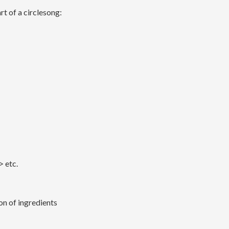
rt of a circlesong:
> etc.
on of ingredients