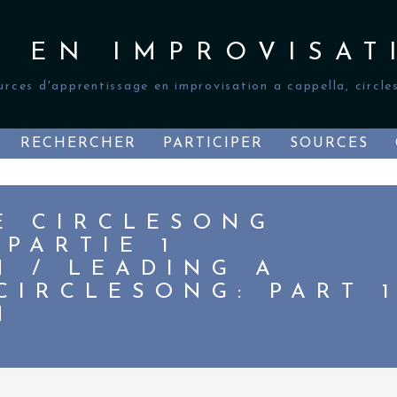
S EN IMPROVISAT
urces d'apprentissage en improvisation a cappella, circles
RECHERCHER
PARTICIPER
SOURCES
E CIRCLESONG
 PARTIE 1
N / LEADING A
CIRCLESONG: PART 
N