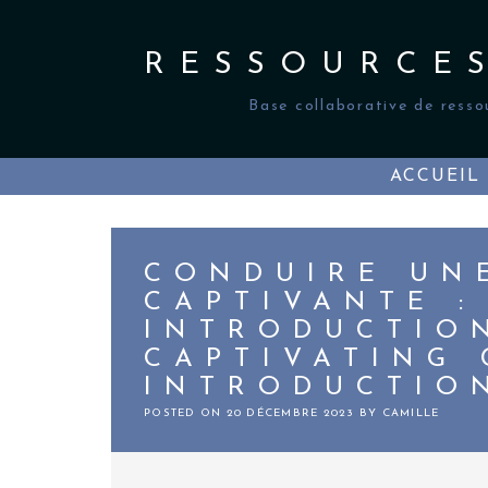
Skip
to
content
RESSOURCE
Base collaborative de resso
ACCUEIL
CONDUIRE UN
CAPTIVANTE :
INTRODUCTIO
CAPTIVATING 
INTRODUCTIO
POSTED ON
20 DÉCEMBRE 2023
BY
CAMILLE