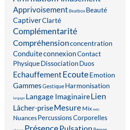
Apprivoisement
Beauté
Beatbox
Captiver
Clarté
Complémentarité
Compréhension
concentration
connexion
Conduite
Contact
Physique
Dissociation
Duos
Ecoute
Echauffement
Emotion
Gammes
Harmonisation
Gestique
Lien
Langage Imaginaire
langage
Mesure
Lâcher-prise
Mix
mots
Percussions Corporelles
Nuances
Présence
Pulsation
Repos