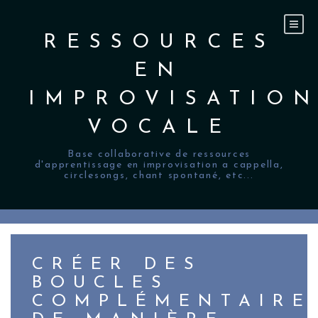
Skip
to
content
RESSOURCES
EN
IMPROVISATIO
VOCALE
Base collaborative de ressources
d'apprentissage en improvisation a cappella,
circlesongs, chant spontané, etc...
CRÉER DES
BOUCLES
COMPLÉMENTAIRE