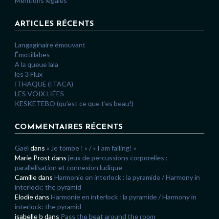
Mentions légales
ARTICLES RÉCENTS
Langaginaire émouvant
Émotillabes
A la queue lala
les 3 Flux
ITHAQUE (ITACA)
LES VOIX LIÉES
KESKETEBO (qu’est ce que t’es beau!)
COMMENTAIRES RÉCENTS
Gaël
dans
« Je tombe ! » / « I am falling! »
Marie Prost
dans
jeux de percussions corporelles :
parallelisation et connexion ludique
Camille
dans
Harmonie en interlock : la pyramide / Harmony in
interlock: the pyramid
Elodie
dans
Harmonie en interlock : la pyramide / Harmony in
interlock: the pyramid
isabelle b
dans
Pass the beat around the room