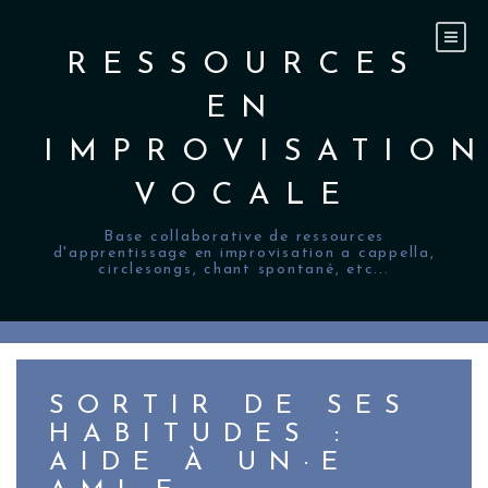
Skip
to
content
RESSOURCES
EN
IMPROVISATIO
VOCALE
Base collaborative de ressources
d'apprentissage en improvisation a cappella,
circlesongs, chant spontané, etc...
SORTIR DE SES
HABITUDES :
AIDE À UN·E