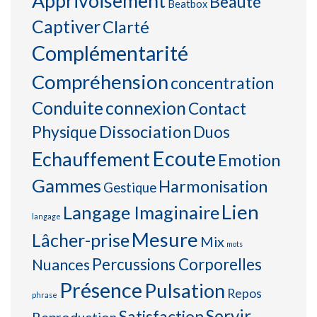
Apprivoisement
Beauté
Beatbox
Captiver
Clarté
Complémentarité
Compréhension
concentration
connexion
Conduite
Contact
Physique
Dissociation
Duos
Ecoute
Echauffement
Emotion
Gammes
Harmonisation
Gestique
Lien
Langage Imaginaire
langage
Mesure
Lâcher-prise
Mix
mots
Percussions Corporelles
Nuances
Présence
Pulsation
Repos
phrase
Servir
Satisfaction