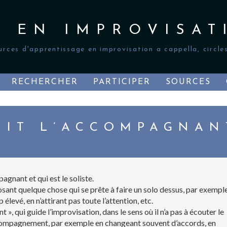
S EN IMPROVISAT
urces d'apprentissage en improvisation a cappella, circles
RECHERCHER
PARTICIPER
SOURCES
UIT L’ACCOMPAGNAN
agnant et qui est le soliste.
nt quelque chose qui se prête à faire un solo dessus, par exempl
 élevé, en n’attirant pas toute l’attention, etc.
 », qui guide l’improvisation, dans le sens où il n’a pas à écouter le
n accompagnement, par exemple en changeant souvent d’accords, en