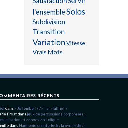
Servir
Satisfaction
Solos
l'ensemble
Subdivision
Transition
Variation
Vitesse
Vrais Mots
OMMENTAIRES RÉCENTS
aël
dans
« Je tombe ! » / « I am falling! »
rie Prost
dans
jeux de percussions corporelles :
rallelisation et connexion ludique
mille
dans
Harmonie en interlock : la pyramide /