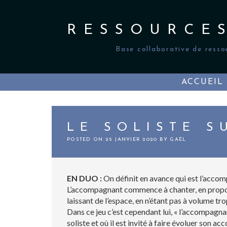
Skip
to
content
RESSOURCE
Base collaborative de resso
ACCUEIL
LE SOLISTE S
POSTED ON
25 JANVIER 2020
BY
GAËL
EN DUO :
On définit en avance qui est l’accomp
L’accompagnant commence à chanter, en proposa
laissant de l’espace, en n’étant pas à volume trop
Dans ce jeu c’est cependant lui, « l’accompagnant
soliste et où il est invité à faire évoluer so