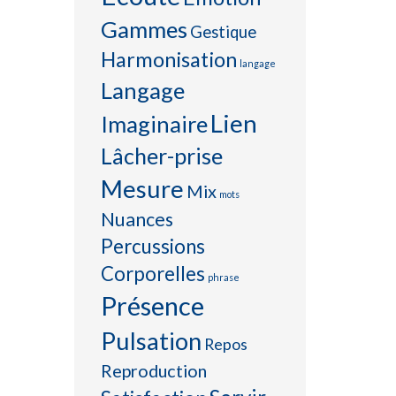
Gammes
Gestique
Harmonisation
langage
Langage
Lien
Imaginaire
Lâcher-prise
Mesure
Mix
mots
Nuances
Percussions
Corporelles
phrase
Présence
Pulsation
Repos
Reproduction