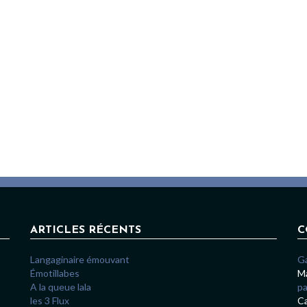
ARTICLES RÉCENTS
C
Langaginaire émouvant
G
Émotillabes
Ma
A la queue lala
pa
les 3 Flux
Ca