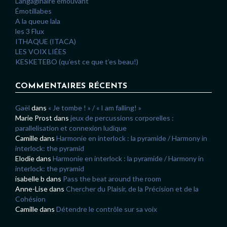
Langaginaire émouvant
Émotillabes
A la queue lala
les 3 Flux
ITHAQUE (ITACA)
LES VOIX LIÉES
KESKETEBO (qu’est ce que t’es beau!)
COMMENTAIRES RÉCENTS
Gaël
dans
« Je tombe ! » / « I am falling! »
Marie Prost
dans
jeux de percussions corporelles :
parallelisation et connexion ludique
Camille
dans
Harmonie en interlock : la pyramide / Harmony in
interlock: the pyramid
Elodie
dans
Harmonie en interlock : la pyramide / Harmony in
interlock: the pyramid
isabelle b
dans
Pass the beat around the room
Anne-Lise
dans
Chercher du Plaisir, de la Précision et de la
Cohésion
Camille
dans
Détendre le contrôle sur sa voix