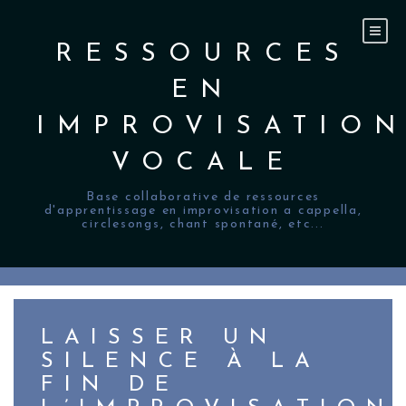
Skip
to
content
RESSOURCES
EN
IMPROVISATIO
VOCALE
Base collaborative de ressources
d'apprentissage en improvisation a cappella,
circlesongs, chant spontané, etc...
LAISSER UN
SILENCE À LA
FIN DE