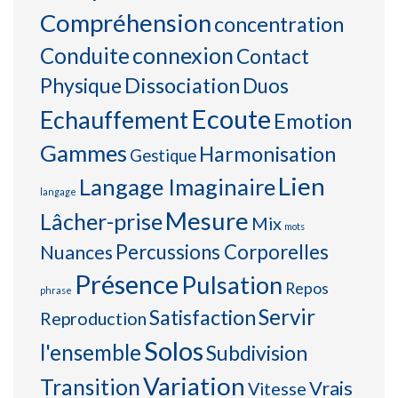
Compréhension
concentration
connexion
Conduite
Contact
Physique
Dissociation
Duos
Ecoute
Echauffement
Emotion
Gammes
Harmonisation
Gestique
Lien
Langage Imaginaire
langage
Mesure
Lâcher-prise
Mix
mots
Percussions Corporelles
Nuances
Présence
Pulsation
Repos
phrase
Servir
Satisfaction
Reproduction
Solos
l'ensemble
Subdivision
Variation
Transition
Vrais
Vitesse