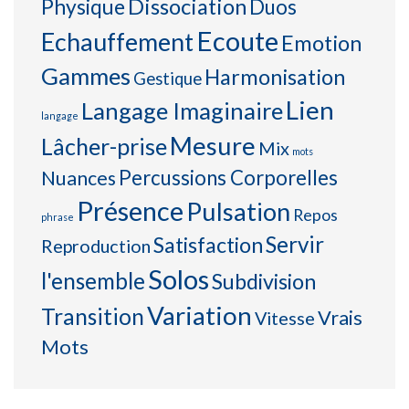
Physique
Dissociation
Duos
Ecoute
Echauffement
Emotion
Gammes
Harmonisation
Gestique
Lien
Langage Imaginaire
langage
Mesure
Lâcher-prise
Mix
mots
Percussions Corporelles
Nuances
Présence
Pulsation
Repos
phrase
Servir
Satisfaction
Reproduction
Solos
l'ensemble
Subdivision
Variation
Transition
Vrais
Vitesse
Mots