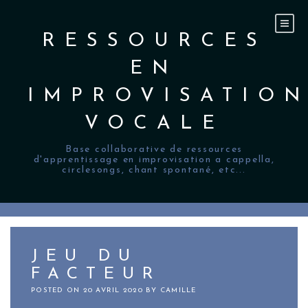
Skip
to
content
RESSOURCES
EN
IMPROVISATIO
VOCALE
Base collaborative de ressources
d'apprentissage en improvisation a cappella,
circlesongs, chant spontané, etc...
JEU DU
FACTEUR
POSTED ON
20 AVRIL 2020
BY
CAMILLE