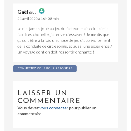
Gaël
dit :
21 avril 2020 à 16 h 08 min
The Real Person Badge!
Anti-Spam by CleanTalk
Je n’ai jamais joué au jeu du facteur, mais celui-ci m’a
l’air très chouette, j’ai envie d’essayer ! Je me dis que
ça doit être à la fois un chouette jeu d’apprivoisement
de la conduite de circlesongs, et aussi une expérience /
un voyage dont on doit ressortir enchanté !
CONNECTEZ-VOUS POUR RÉPONDRE
LAISSER UN
COMMENTAIRE
Vous devez
vous connecter
pour publier un
commentaire.