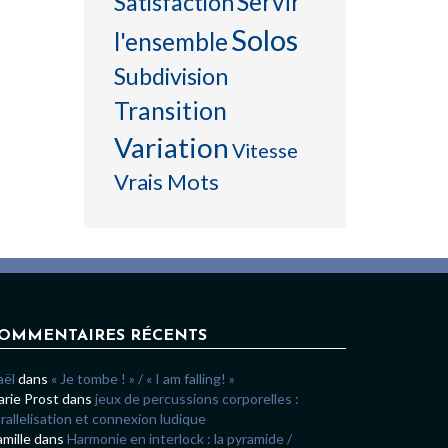
Servir
Satisfaction
Solos
l'ensemble
Subdivision
Transition
Variation
Vitesse
Vrais Mots
OMMENTAIRES RÉCENTS
aël
dans
« Je tombe ! » / « I am falling! »
rie Prost
dans
jeux de percussions corporelles :
rallelisation et connexion ludique
mille
dans
Harmonie en interlock : la pyramide /