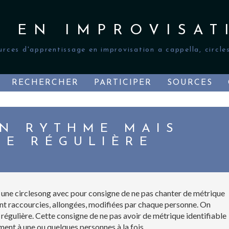
S EN IMPROVISAT
urces d'apprentissage en improvisation a cappella, circles
RECHERCHER
PARTICIPER
SOURCES
EN RYTHME MAIS
UE RÉGULIÈRE
une circlesong avec pour consigne de ne pas chanter de métrique
nt raccourcies, allongées, modifiées par chaque personne. On
égulière. Cette consigne de ne pas avoir de métrique identifiable
ement à une ou quelques personnes à la fois.