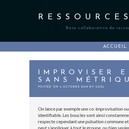
Skip
to
content
RESSOURCE
Base collaborative de resso
ACCUEIL
IMPROVISER 
SANS MÉTRIQ
POSTED ON
4 OCTOBRE 2019
BY
GAËL
On lance par exemple une co-improvisation ou 
identifiable. Les boucles sont ainsi constamme
respecte cependant une pulsation commune et r
peut s’appliquer à tout le groupe, ou bien seul