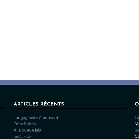
ARTICLES RÉCENTS
C
Langaginaire émouvant
G
Émotillabes
Ma
A la queue lala
pa
les 3 Flux
Ca