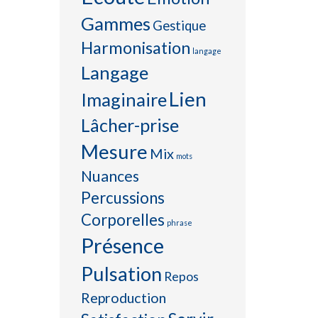
Gammes
Gestique
Harmonisation
langage
Langage
Lien
Imaginaire
Lâcher-prise
Mesure
Mix
mots
Nuances
Percussions
Corporelles
phrase
Présence
Pulsation
Repos
Reproduction