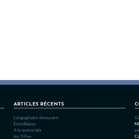
ARTICLES RÉCENTS
C
Langaginaire émouvant
G
Émotillabes
Ma
A la queue lala
pa
les 3 Flux
Ca