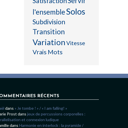
Servir
Satisfaction
Solos
l'ensemble
Subdivision
Transition
Variation
Vitesse
Vrais Mots
OMMENTAIRES RÉCENTS
aël
dans
« Je tombe ! » / « I am falling! »
rie Prost
dans
jeux de percussions corporelles :
rallelisation et connexion ludique
mille
dans
Harmonie en interlock : la pyramide /