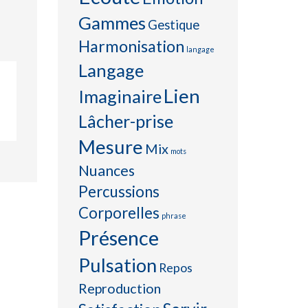
Gammes
Gestique
Harmonisation
langage
Langage
Lien
Imaginaire
Lâcher-prise
Mesure
Mix
mots
Nuances
Percussions
Corporelles
phrase
Présence
Pulsation
Repos
Reproduction