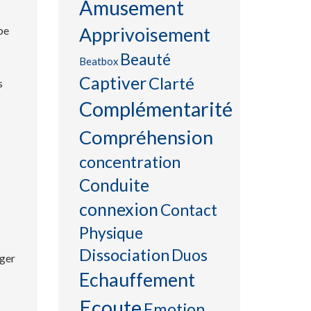
Amusement
be
Apprivoisement
Beauté
Beatbox
Captiver
Clarté
s
Complémentarité
Compréhension
concentration
Conduite
connexion
Contact
Physique
Dissociation
Duos
nger
Echauffement
Ecoute
Emotion