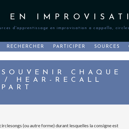
S EN IMPROVISAT
urces d'apprentissage en improvisation a cappella, circles
RECHERCHER
PARTICIPER
SOURCES
 SOUVENIR CHAQUE
 / HEAR-RECALL
 PART
circlesongs (ou autre forme) durant lesquelles la consigne est