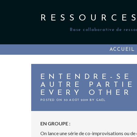
Skip
to
content
RESSOURCE
Base collaborative de resso
ACCUEIL
ENTENDRE-SE
AUTRE PARTIE
EVERY OTHER
POSTED ON
30 AOÛT 2019
BY
GAËL
EN GROUPE :
On lance une série de co-improvisations ou de 