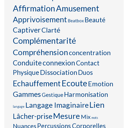
Affirmation
Amusement
Apprivoisement
Beauté
Beatbox
Captiver
Clarté
Complémentarité
Compréhension
concentration
connexion
Conduite
Contact
Physique
Dissociation
Duos
Ecoute
Echauffement
Emotion
Gammes
Harmonisation
Gestique
Lien
Langage Imaginaire
langage
Mesure
Lâcher-prise
Mix
mots
Percussions Corporelles
Nuances